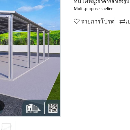
หมวดหมู่:
อาคารสำเร็จรูป
Multi-purpose shelter
รายการโปรด
เ
m