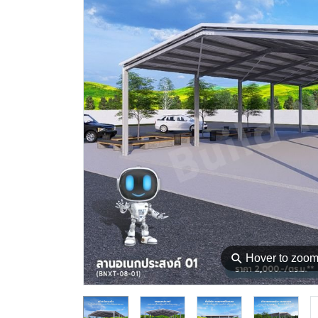
⚲
Hover to zoo