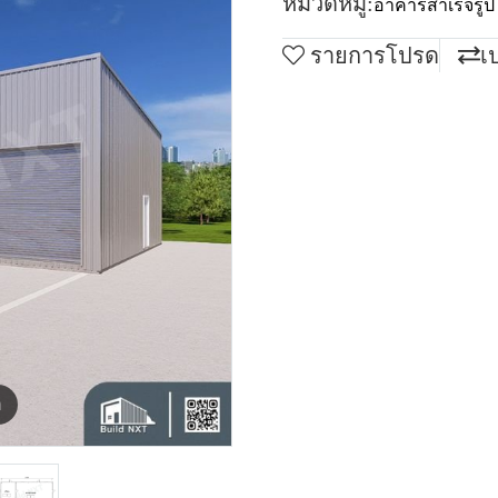
หมวดหมู่:
อาคารสำเร็จรูป
รายการโปรด
เ
m