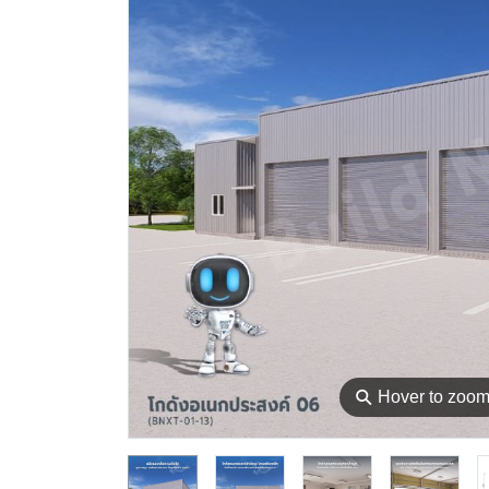
⚲
Hover to zoo