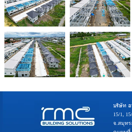
บริษัท อา
15/1, 1
จ.สมุทร